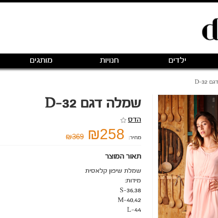
ילדים
חנויות
מותגים
D-32
שמלה דגם D-32
הדס
₪258
₪369
מחיר:
תאור המוצר
שמלת שיפון קלאסית
מידות:
S-36,38
M-40,42
L-44