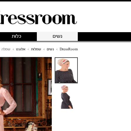
נשים
כלות
DressRoom
>
נשים
>
שמלות
>
אלגנט
>
שמלה דגם 