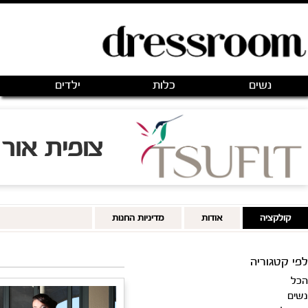
פתיחת חנות חדשה
|
כניסה
(0)
מותגים
אודותינו
צור קשר
0 likes
מיון לפי:
מחיר נמוך
|
מחיר גבוה
|
הכי חדש
|
מומלצים
|
SALE