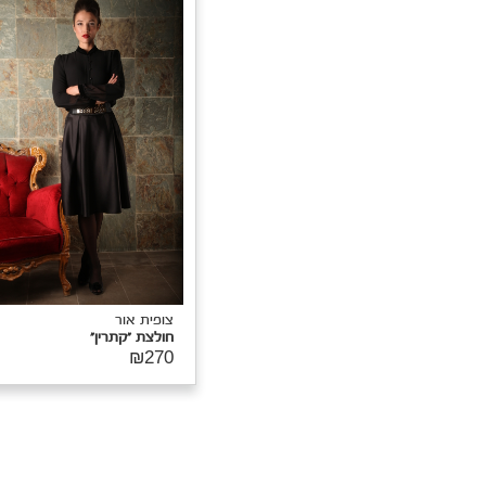
ופית אור
מלת "ויקטוריה"
₪86