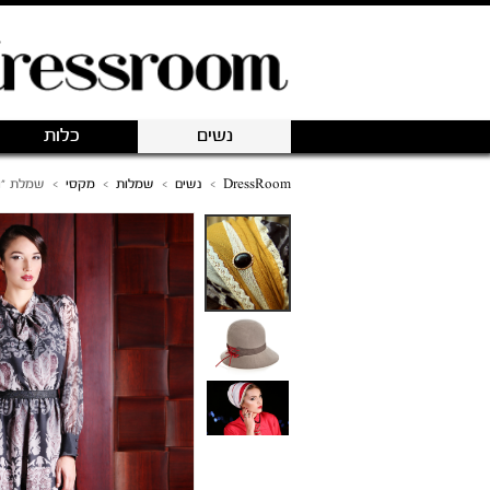
נשים
כלות
DressRoom
>
נשים
>
שמלות
>
מקסי
>
שמלת "וי