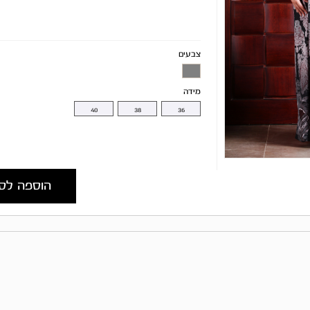
צבעים
מידה
40
38
36
הוספה לס