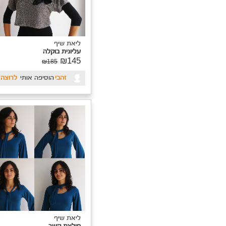
₪29
₪369
ליאת שיף
יאת שיף
שמלת סגולי
ולצת קשר
₪351
₪439
₪15
₪190
Tooli
הוסיף אותי
לרוצה