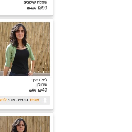
יאת שיף
מלת שילובים
ליאת שיף
₪9
₪420
שמלת שילובים
₪99
₪420
אושרת
הוסיפה אותי
לרוצה
יאת שיף
רוולון מודפס
₪4
₪90