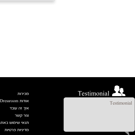
יאת שיף
מלת רבידה
₪9
₪390
ליאת
הוסיפה אותי
ליש לי
עקבו אחרינו
eMail
Copyright all rights reserved
powered by
Mipo
Facebook
Pinterest