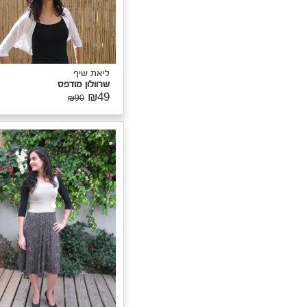
ליאת שיף
שרוולון מודפס
₪49
₪90
יאת שיף
רוולון
₪4
₪90
ליאת שיף
סרפן
₪99
₪390
לימור
הוסיפה אותי
לרוצה