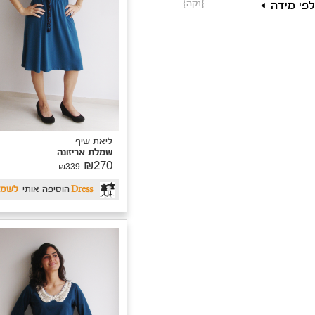
ליאת שיף
שמלת ג'רזי
יאת שיף
₪303
מלת אריזונה
₪379
₪27
₪339
דפנה
הוסיפה אותי
לרוצה