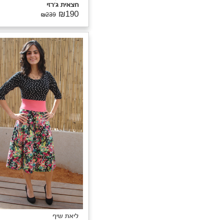
יאת שיף
לאדין
₪9
₪190
ליאת שיף
שמלת שילובים
₪99
₪420