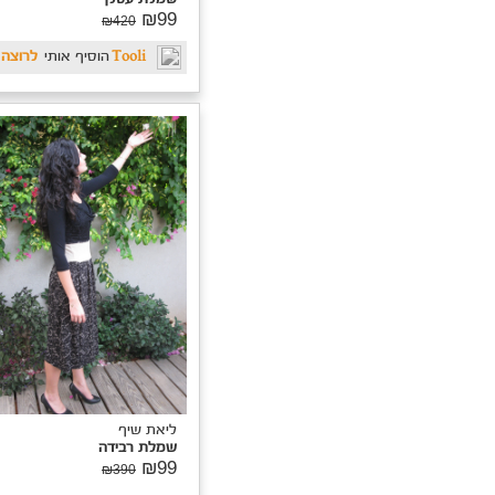
יאת שיף
מלת רבידה
₪9
₪390
אורטל
הוסיפה אותי
לרוצה
ליאת שיף
שמלת רבידה
₪99
₪390