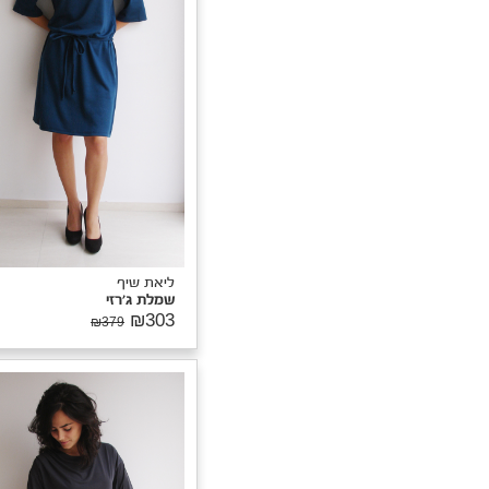
ליאת שיף
שמלת רגלן
יאת שיף
₪295
₪369
מלת סגולי
₪35
₪439
Dress
הוסיפה אותי
לרוצה