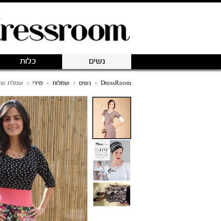
נשים
כלות
DressRoom
>
נשים
>
שמלות
>
מידי
>
שמלת שיל