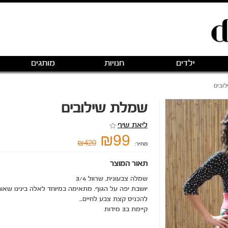
ילדים
חנויות
מותגים
ובים
שמלת שילובים
ליאת שיף
₪99
₪420
מחיר:
תאור המוצר
שמלה צבעונית, שרוול 3/4
יושבת יפה על הגוף. מתאימה במיוחד לאלה בינינו שאו
להכניס קצת צבע לחיים...
קיימת ב3 מידות