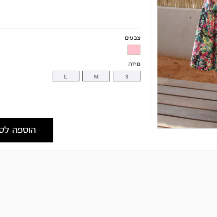
צבעים
מידה
L
M
S
הוספה לס