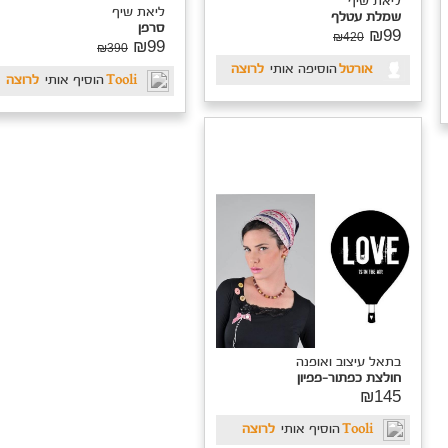
ליאת שיף
ליאת שיף
שמלת עטלף
סרפן
₪99
₪420
₪99
₪390
אורטל
הוסיפה אותי
לרוצה
Tooli
הוסיף אותי
לרוצה
בתאל עיצוב ואופנה
חולצת כפתור-פפיון
₪145
Tooli
הוסיף אותי
לרוצה