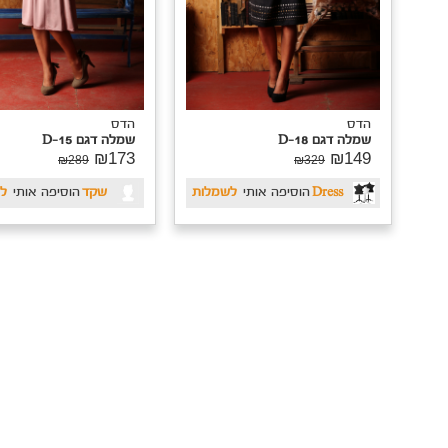
הדס
שמלה דגם D-16
₪149
₪279
יעל
הוסיפה אותי
לרוצה