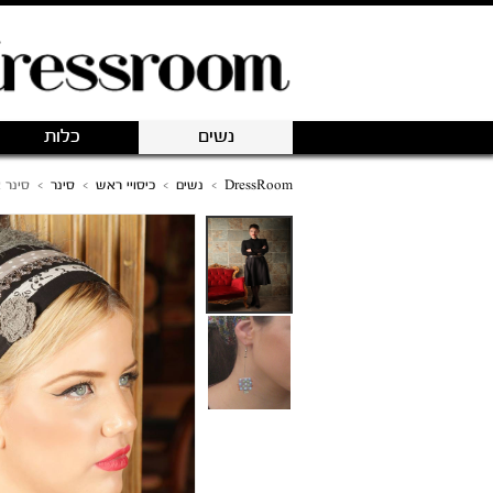
נשים
כלות
DressRoom
>
נשים
>
כיסויי ראש
>
סינר
>
סינר 