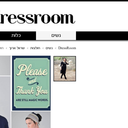
נשים
כלות
DressRoom
>
נשים
>
חולצות
>
שרוול ארוך
>
חול