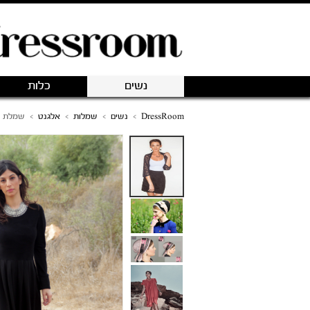
נשים
כלות
DressRoom
>
נשים
>
שמלות
>
אלגנט
>
שמלת ק