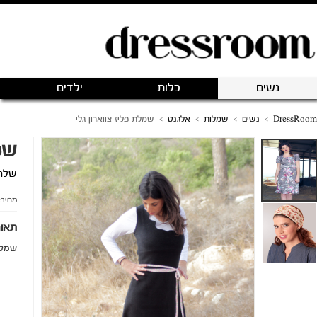
פתיחת חנות חדשה
|
כניסה
(0)
מותגים
אודותינו
צור קשר
 צווארון גלי
עוד פריטים
מהחנות
יצוב
₪300
 מאוד נעים לחורף חם.