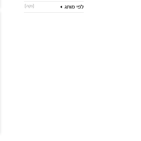
{נקה}
לפי מותג